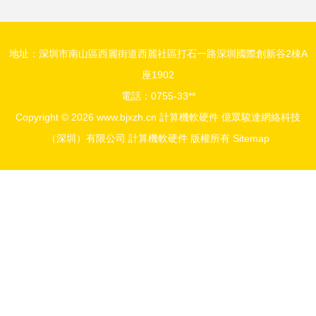
地址：深圳市南山區西麗街道西麗社區打石一路深圳國際創新谷2棟A
座1902
電話：0755-33**
Copyright © 2026
www.bjxzh.cn
計算機軟硬件
億眾駿達網絡科技
（深圳）有限公司
計算機軟硬件
版權所有
Sitemap