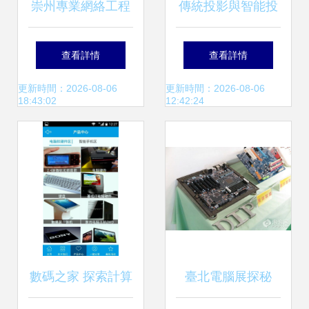
崇州專業網絡工程
傳統投影與智能投
與網絡改造收費指
影 軟硬件差異詳解
查看詳情
查看詳情
南 軟硬件一體化服
更新時間：2026-08-06
更新時間：2026-08-06
18:43:02
12:42:24
務解析
數碼之家 探索計算
臺北電腦展探秘