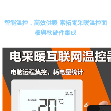
智能溫控，高效供暖 索拓電采暖溫控面
板與軟硬件集成