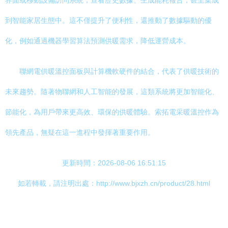
界面或移動設備訪問系統，查看歷史數據、生成能耗報告，甚至集成
到智能家居生態中。這不僅提升了便利性，還推動了數據驅動的優
化，例如通過機器學習算法預測供暖需求，降低運營成本。
聯網電供暖溫控面板與計算機軟硬件的結合，代表了供暖技術的
未來趨勢。隨著物聯網和人工智能的發展，這類系統將更加智能化、
節能化，為用戶帶來更高效、環保的供暖體驗。索拓電采暖溫控作為
領先產品，無疑在這一進程中發揮著重要作用。
更新時間：2026-08-06 16:51:15
如若轉載，請注明出處：http://www.bjxzh.cn/product/28.html